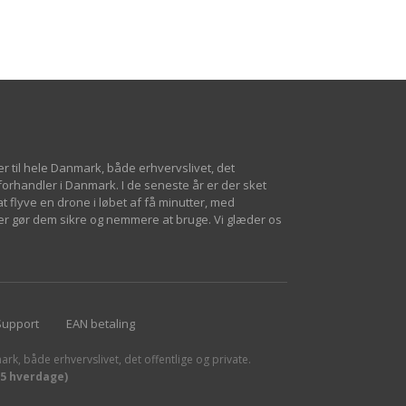
er til hele Danmark, både erhvervslivet, det
 forhandler i Danmark. I de seneste år er der sket
 flyve en drone i løbet af få minutter, med
er gør dem sikre og nemmere at bruge. Vi glæder os
Support
EAN betaling
ark, både erhvervslivet, det offentlige og private.
15 hverdage)