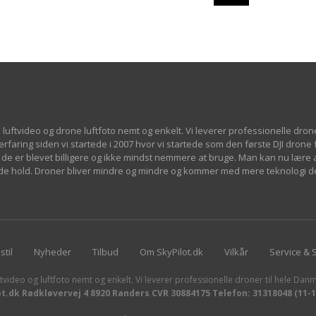
 luftvideo og drone luftfoto nemt og enkelt. Vi leverer professionelle dron
 erfaring siden vi startede i 2007 hvor vi startede som den første DJI drone
de er blevet billigere og ikke mindst nemmere at bruge. Man kan nu lære at
øjde hold. Droner bliver mindre og mindre og kommer med mere teknologi d
stil
Nyheder
Tilbud
Om SkyPilot.dk
Vilkår
Service & 
tvideo og luftfoto nemt og enkelt. Vi leverer professionelle droner til hele Danm
ot.dk Rødkløvervej 4 8920 Randers CVR 30884175 Telefon: 31318048 (11-