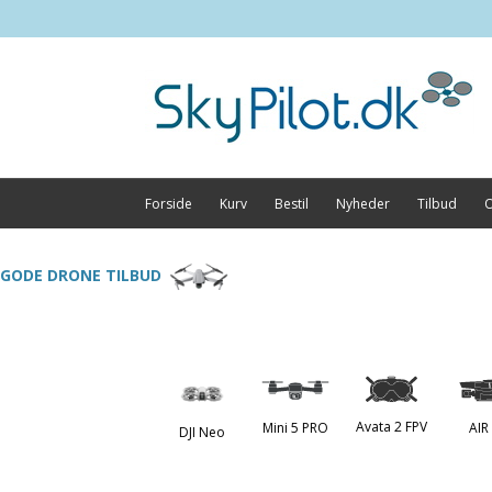
Forside
Kurv
Bestil
Nyheder
Tilbud
O
GODE DRONE TILBUD
Avata 2 FPV
Mini 5 PRO
AIR
DJI Neo