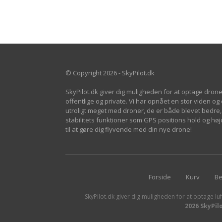
© Copyright 2026 - SkyPilot.dk
SkyPilot.dk giver dig muligheden for at optage drone
offentlige og private. Vi har opnået en stor viden og
utroligt meget med droner, de er både blevet bedre, 
stabilitets funktioner som GPS positions hold og h
til at gøre dig flyvende med din nye drone!
Forside
Kurv
Be
SkyPilot.dk giver dig muligheden for at optage luf
2026 SkyPil