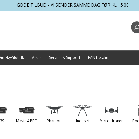
GODE TILBUD - VI SENDER SAMME DAG FØR KL 15:00
m SkyPilot.dk
Vilkår
Service & Support
EAN betaling
 3S
Mavic 4 PRO
Phantom
Industri
Micro droner
Poc