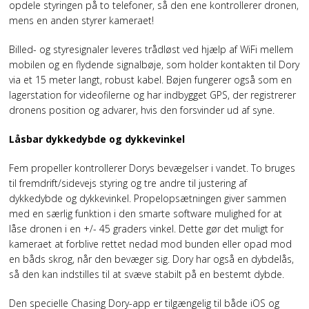
opdele styringen på to telefoner, så den ene kontrollerer dronen,
mens en anden styrer kameraet!
Billed- og styresignaler leveres trådløst ved hjælp af WiFi mellem
mobilen og en flydende signalbøje, som holder kontakten til Dory
via et 15 meter langt, robust kabel. Bøjen fungerer også som en
lagerstation for videofilerne og har indbygget GPS, der registrerer
dronens position og advarer, hvis den forsvinder ud af syne.
Låsbar dykkedybde og dykkevinkel
Fem propeller kontrollerer Dorys bevægelser i vandet. To bruges
til fremdrift/sidevejs styring og tre andre til justering af
dykkedybde og dykkevinkel. Propelopsætningen giver sammen
med en særlig funktion i den smarte software mulighed for at
låse dronen i en +/- 45 graders vinkel. Dette gør det muligt for
kameraet at forblive rettet nedad mod bunden eller opad mod
en båds skrog, når den bevæger sig. Dory har også en dybdelås,
så den kan indstilles til at svæve stabilt på en bestemt dybde.
Den specielle Chasing Dory-app er tilgængelig til både iOS og