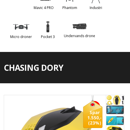
Mavic 4 PRO
Phantom
Industri
Undervands drone
Micro droner
Pocket 3
CHASING DORY
Spar
1.550,-
(23%)