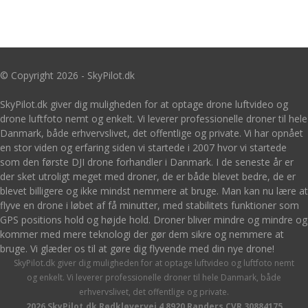
© Copyright 2026 - SkyPilot.dk
SkyPilot.dk giver dig muligheden for at optage drone luftvideo og
drone luftfoto nemt og enkelt. Vi leverer professionelle droner til hele
Danmark, både erhvervslivet, det offentlige og private. Vi har opnået
en stor viden og erfaring siden vi startede i 2007 hvor vi startede
som den første DJI drone forhandler i Danmark. I de seneste år er
der sket utroligt meget med droner, de er både blevet bedre, de er
blevet billigere og ikke mindst nemmere at bruge. Man kan nu lære at
flyve en drone i løbet af få minutter, med stabilitets funktioner som
GPS positions hold og højde hold. Droner bliver mindre og mindre og
kommer med mere teknologi der gør dem sikre og nemmere at
bruge. Vi glæder os til at gøre dig flyvende med din nye drone!
SkyPilot.dk giver dig muligheden for at optage luftvideo og luftfoto nemt
og enkelt. Vi leverer professionelle droner til hele Danmark, både
erhvervslivet, det offentlige og private.
2026 SkyPilot.dk Rødkløvervej 4 8920 Randers CVR 30884175