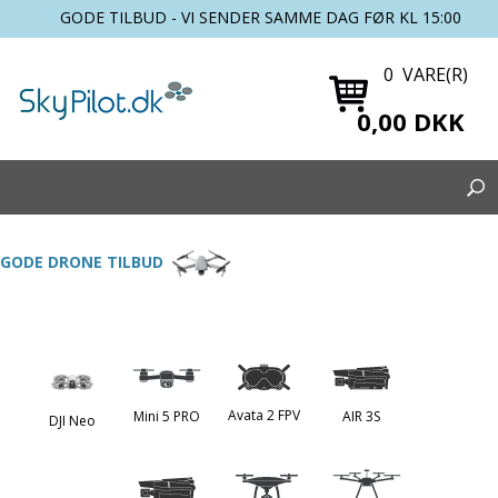
GODE TILBUD - VI SENDER SAMME DAG FØR KL 15:00
0 VARE(R)
0,00 DKK
GODE DRONE TILBUD
Avata 2 FPV
Mini 5 PRO
AIR 3S
DJI Neo