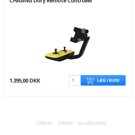
CHASING Dory Remote Controller
1.395,00 DKK
«-Tilbage
Anbefal
Vis uden moms