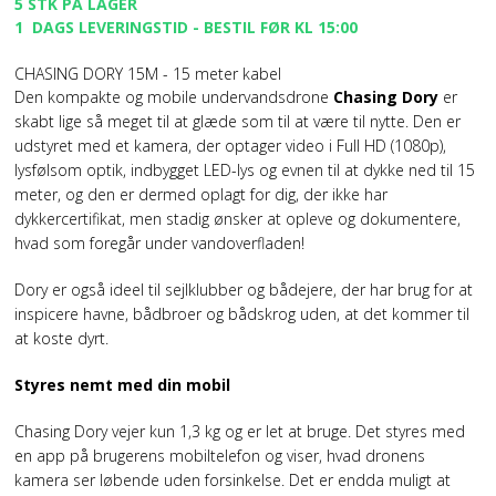
5 STK PÅ LAGER
1 DAGS LEVERINGSTID - BESTIL FØR KL 15:00
CHASING DORY 15M - 15 meter kabel
Den kompakte og mobile undervandsdrone
Chasing Dory
er
skabt lige så meget til at glæde som til at være til nytte. Den er
udstyret med et kamera, der optager video i Full HD (1080p),
lysfølsom optik, indbygget LED-lys og evnen til at dykke ned til 15
meter, og den er dermed oplagt for dig, der ikke har
dykkercertifikat, men stadig ønsker at opleve og dokumentere,
hvad som foregår under vandoverfladen!
Dory er også ideel til sejlklubber og bådejere, der har brug for at
inspicere havne, bådbroer og bådskrog uden, at det kommer til
at koste dyrt.
Styres nemt med din mobil
Chasing Dory vejer kun 1,3 kg og er let at bruge. Det styres med
en app på brugerens mobiltelefon og viser, hvad dronens
kamera ser løbende uden forsinkelse. Det er endda muligt at