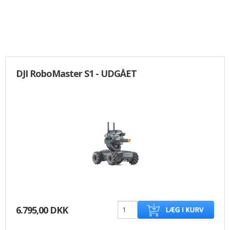
DJI RoboMaster S1 - UDGÅET
6.795,00 DKK