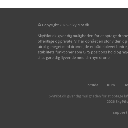
© Copyright 2026 - SkyPilot.dk
SkyPilot.dk giver dig muligheden for at optage drone
offentlige og private. Vi har opnået en stor viden og
utroligt meget med droner, de er både blevet bedre, 
stabilitets funktioner som GPS positions hold og h
til at gøre dig flyvende med din nye drone!
Forside
Kurv
Be
SkyPilot.dk giver dig muligheden for at optage luf
2026 SkyPil
support@