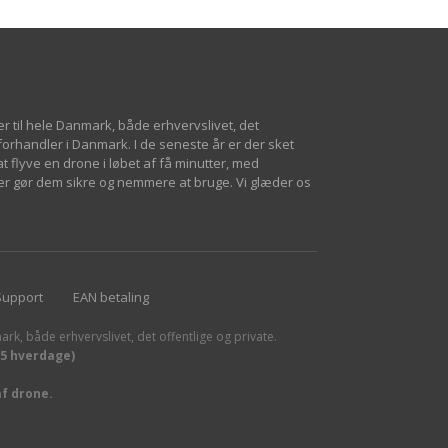
er til hele Danmark, både erhvervslivet, det
 forhandler i Danmark. I de seneste år er der sket
 flyve en drone i løbet af få minutter, med
er gør dem sikre og nemmere at bruge. Vi glæder os
Support
EAN betaling
ark, både erhvervslivet, det offentlige og private.
15 hverdage)
af drone.