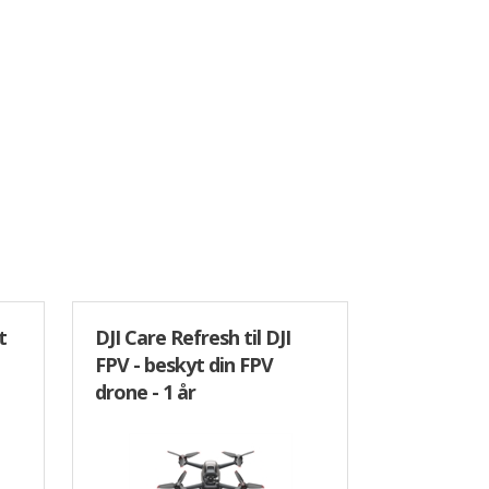
t
DJI Care Refresh til DJI
FPV - beskyt din FPV
drone - 1 år