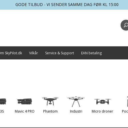
GODE TILBUD - VI SENDER SAMME DAG FØR KL 15:00
m SkyPilot.dk
Vilkår
Service & Support
EAN betaling
 3S
Mavic 4 PRO
Phantom
Industri
Micro droner
Poc