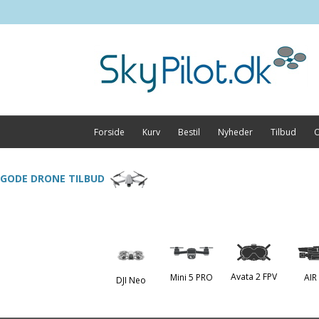
Forside
Kurv
Bestil
Nyheder
Tilbud
O
GODE DRONE TILBUD
Avata 2 FPV
Mini 5 PRO
AIR
DJI Neo