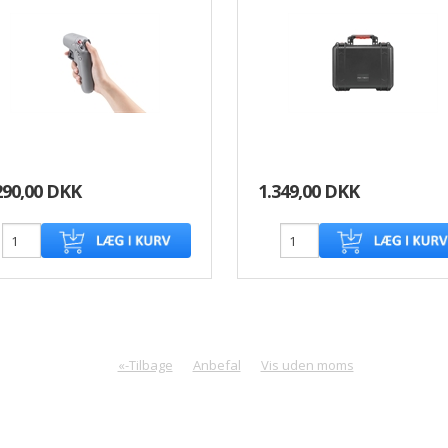
290,00 DKK
1.349,00 DKK
«-Tilbage
Anbefal
Vis uden moms