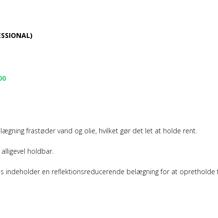
FESSIONAL)
00
gning frastøder vand og olie, hvilket gør det let at holde rent.
alligevel holdbar.
e glas indeholder en reflektionsreducerende belægning for at opretholde