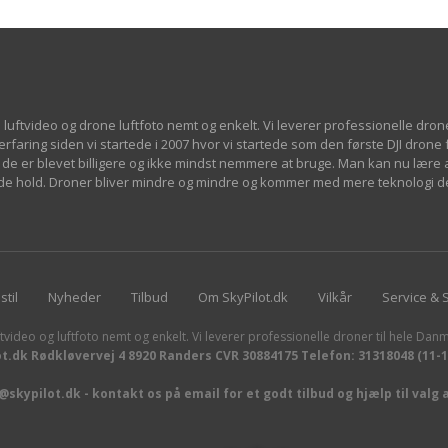
 luftvideo og drone luftfoto nemt og enkelt. Vi leverer professionelle dron
 erfaring siden vi startede i 2007 hvor vi startede som den første DJI drone
de er blevet billigere og ikke mindst nemmere at bruge. Man kan nu lære at
øjde hold. Droner bliver mindre og mindre og kommer med mere teknologi d
stil
Nyheder
Tilbud
Om SkyPilot.dk
Vilkår
Service & 
tvideo og luftfoto nemt og enkelt. Vi leverer professionelle droner til hele Danm
ot.dk Rødkløvervej 4 8920 Randers CVR 30884175 Telefon: 31318048 (11-
skypilot.dk - kontakt os på email for et godt tilbud og hjælp til valg 