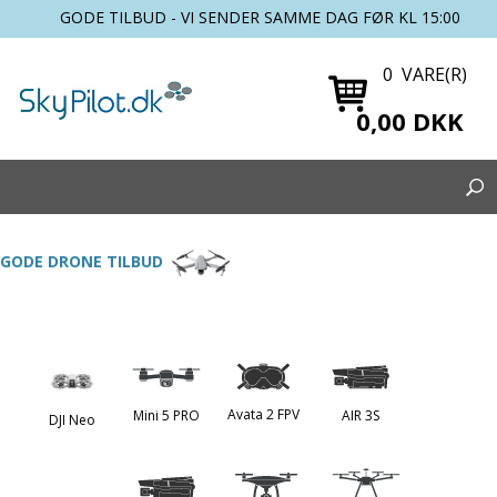
GODE TILBUD - VI SENDER SAMME DAG FØR KL 15:00
0 VARE(R)
0,00 DKK
GODE DRONE TILBUD
Avata 2 FPV
Mini 5 PRO
AIR 3S
DJI Neo