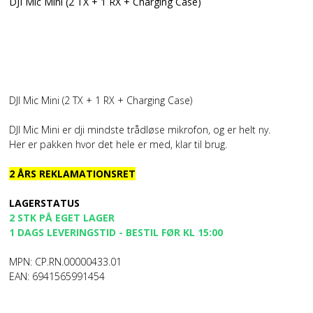
DJI Mic Mini (2 TX + 1 RX + Charging Case)
DJI Mic Mini (2 TX + 1 RX + Charging Case)
DJI Mic Mini er dji mindste trådløse mikrofon, og er helt ny.
Her er pakken hvor det hele er med, klar til brug.
2 ÅRS REKLAMATIONSRET
LAGERSTATUS
2 STK PÅ EGET LAGER
1 DAGS LEVERINGSTID - BESTIL FØR KL 15:00
MPN: CP.RN.00000433.01
EAN: 6941565991454