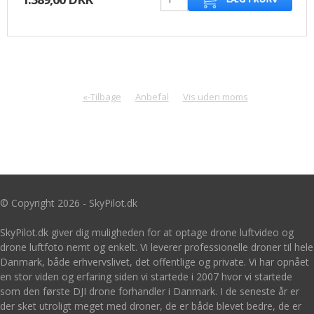
«-Tilbage
Anbefal
Vis uden moms
© Copyright 2026 - SkyPilot.dk
SkyPilot.dk giver dig muligheden for at optage drone luftvideo og
drone luftfoto nemt og enkelt. Vi leverer professionelle droner til hele
Danmark, både erhvervslivet, det offentlige og private. Vi har opnået
en stor viden og erfaring siden vi startede i 2007 hvor vi startede
som den første DJI drone forhandler i Danmark. I de seneste år er
der sket utroligt meget med droner, de er både blevet bedre, de er