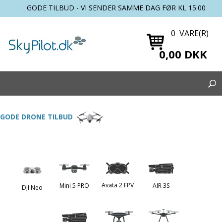
GODE TILBUD - VI SENDER SAMME DAG FØR KL 15:00
0 VARE(R)
0,00 DKK
GODE DRONE TILBUD
Avata 2 FPV
Mini 5 PRO
AIR 3S
DJI Neo