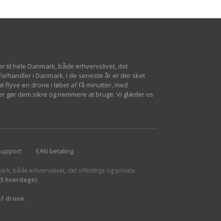
er til hele Danmark, både erhvervslivet, det
 forhandler i Danmark. I de seneste år er der sket
 flyve en drone i løbet af få minutter, med
er gør dem sikre og nemmere at bruge. Vi glæder os
Support
EAN betaling
ark, både erhvervslivet, det offentlige og private.
15 hverdage)
af drone.