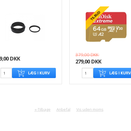
379,00 DKK
9,00 DKK
279,00 DKK
«-Tilbage
Anbefal
Vis uden moms