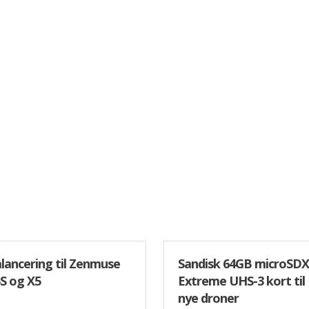
lancering til Zenmuse
Sandisk 64GB microSD
S og X5
Extreme UHS-3 kort til
nye droner