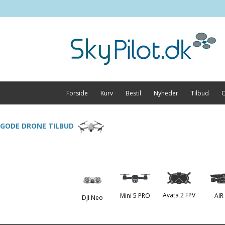
Forside
Kurv
Bestil
Nyheder
Tilbud
O
GODE DRONE TILBUD
Avata 2 FPV
Mini 5 PRO
AIR
DJI Neo