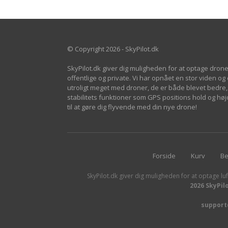
© Copyright 2026 - SkyPilot.dk
SkyPilot.dk giver dig muligheden for at optage drone
offentlige og private. Vi har opnået en stor viden og
utroligt meget med droner, de er både blevet bedre, 
stabilitets funktioner som GPS positions hold og h
til at gøre dig flyvende med din nye drone!
Forside
Kurv
Be
SkyPilot.dk giver dig muligheden for at optage luf
2026 SkyPil
support@