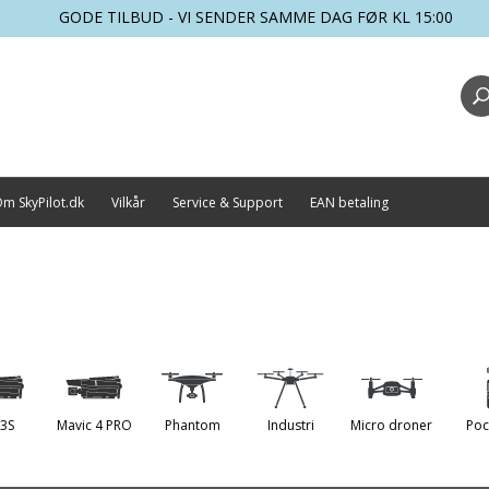
GODE TILBUD - VI SENDER SAMME DAG FØR KL 15:00
m SkyPilot.dk
Vilkår
Service & Support
EAN betaling
 3S
Mavic 4 PRO
Phantom
Industri
Micro droner
Poc