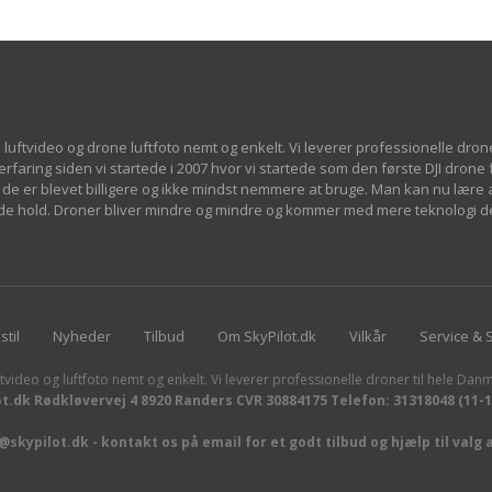
 luftvideo og drone luftfoto nemt og enkelt. Vi leverer professionelle dron
 erfaring siden vi startede i 2007 hvor vi startede som den første DJI drone
de er blevet billigere og ikke mindst nemmere at bruge. Man kan nu lære at
øjde hold. Droner bliver mindre og mindre og kommer med mere teknologi d
stil
Nyheder
Tilbud
Om SkyPilot.dk
Vilkår
Service & 
tvideo og luftfoto nemt og enkelt. Vi leverer professionelle droner til hele Danm
ot.dk Rødkløvervej 4 8920 Randers CVR 30884175 Telefon: 31318048 (11-
skypilot.dk - kontakt os på email for et godt tilbud og hjælp til valg 