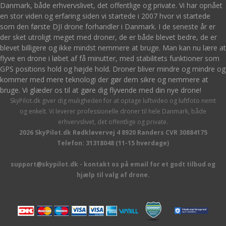
Danmark, både erhvervslivet, det offentlige og private. Vi har opnået
en stor viden og erfaring siden vi startede i 2007 hvor vi startede
som den første DJI drone forhandler i Danmark. I de seneste år er
der sket utroligt meget med droner, de er både blevet bedre, de er
blevet billigere og ikke mindst nemmere at bruge. Man kan nu lære at
flyve en drone i løbet af få minutter, med stabilitets funktioner som
GPS positions hold og højde hold. Droner bliver mindre og mindre og
kommer med mere teknologi der gør dem sikre og nemmere at
bruge. Vi glæder os til at gøre dig flyvende med din nye drone!
SkyPilot.dk giver dig muligheden for at optage luftvideo og luftfoto nemt
og enkelt. Vi leverer professionelle droner til hele Danmark, både
erhvervslivet, det offentlige og private.
2026 SkyPilot.dk Rødkløvervej 4 8920 Randers CVR 30884175
Telefon: 31318048 (11-15 hverdage)
support@skypilot.dk - kontakt os på email for et godt tilbud og
hjælp til valg af drone.