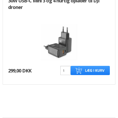
30W USB-C Mini 3 og 4 hurtig oplader til DJI
droner
299,00 DKK