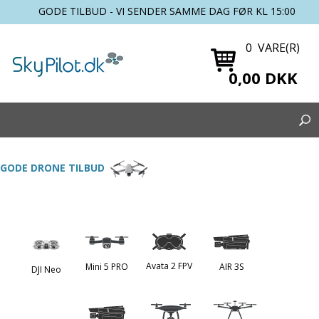
GODE TILBUD - VI SENDER SAMME DAG FØR KL 15:00
0 VARE(R)
0,00 DKK
GODE DRONE TILBUD
Avata 2 FPV
Mini 5 PRO
AIR 3S
DJI Neo