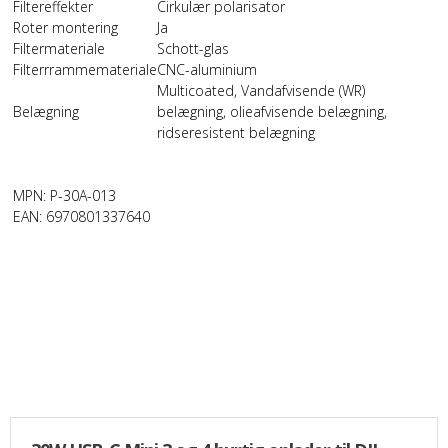
Filtereffekter
Cirkulær polarisator
Roter montering
Ja
Filtermateriale
Schott-glas
Filterrrammemateriale
CNC-aluminium
Multicoated, Vandafvisende (WR)
Belægning
belægning, olieafvisende belægning,
ridseresistent belægning
MPN: P-30A-013
EAN: 6970801337640