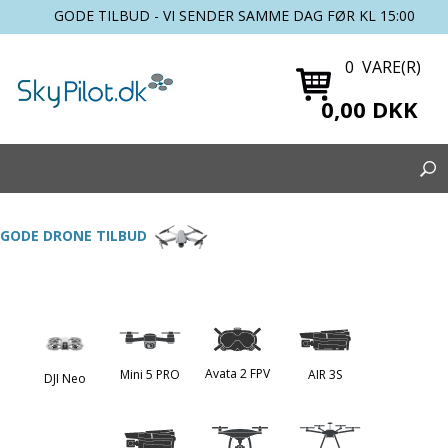
GODE TILBUD - VI SENDER SAMME DAG FØR KL 15:00
0 VARE(R)
0,00 DKK
GODE DRONE TILBUD
Avata 2 FPV
Mini 5 PRO
AIR 3S
DJI Neo