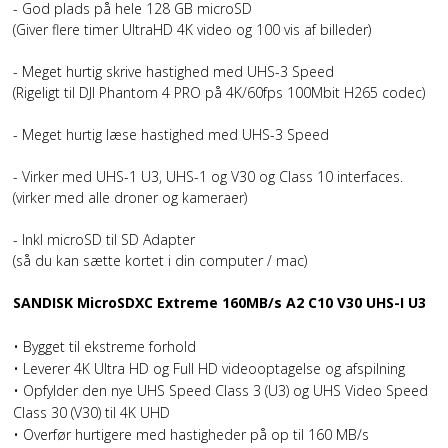
- God plads på hele 128 GB microSD
(Giver flere timer UltraHD 4K video og 100 vis af billeder)
- Meget hurtig skrive hastighed med UHS-3 Speed
(Rigeligt til DJI Phantom 4 PRO på 4K/60fps 100Mbit H265 codec)
- Meget hurtig læse hastighed med UHS-3 Speed
- Virker med UHS-1 U3, UHS-1 og V30 og Class 10 interfaces.
(virker med alle droner og kameraer)
- Inkl microSD til SD Adapter
(så du kan sætte kortet i din computer / mac)
SANDISK MicroSDXC Extreme 160MB/s A2 C10 V30 UHS-I U3
• Bygget til ekstreme forhold
• Leverer 4K Ultra HD og Full HD videooptagelse og afspilning
• Opfylder den nye UHS Speed Class 3 (U3) og UHS Video Speed
Class 30 (V30) til 4K UHD
• Overfør hurtigere med hastigheder på op til 160 MB/s