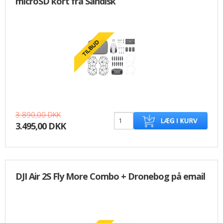
microSD kort fra Sandisk
3.890,00 DKK
3.495,00 DKK
DJI Air 2S Fly More Combo + Dronebog på email