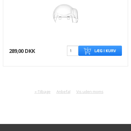
289,00 DKK
«-Tilbage
Anbefal
Vis uden moms