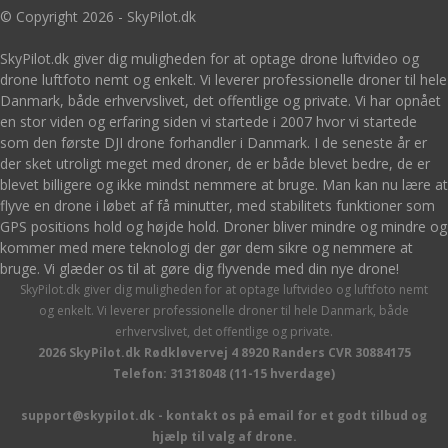
© Copyright 2026 - SkyPilot.dk
SkyPilot.dk giver dig muligheden for at optage drone luftvideo og
drone luftfoto nemt og enkelt. Vi leverer professionelle droner til hele
Danmark, både erhvervslivet, det offentlige og private. Vi har opnået
en stor viden og erfaring siden vi startede i 2007 hvor vi startede
som den første DJI drone forhandler i Danmark. I de seneste år er
der sket utroligt meget med droner, de er både blevet bedre, de er
blevet billigere og ikke mindst nemmere at bruge. Man kan nu lære at
flyve en drone i løbet af få minutter, med stabilitets funktioner som
GPS positions hold og højde hold. Droner bliver mindre og mindre og
kommer med mere teknologi der gør dem sikre og nemmere at
bruge. Vi glæder os til at gøre dig flyvende med din nye drone!
SkyPilot.dk giver dig muligheden for at optage luftvideo og luftfoto nemt
og enkelt. Vi leverer professionelle droner til hele Danmark, både
erhvervslivet, det offentlige og private.
2026 SkyPilot.dk Rødkløvervej 4 8920 Randers CVR 30884175
Telefon: 31318048 (11-15 hverdage)
support@skypilot.dk - kontakt os på email for et godt tilbud og
hjælp til valg af drone.