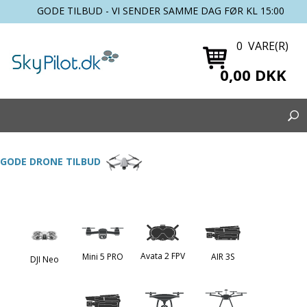
GODE TILBUD - VI SENDER SAMME DAG FØR KL 15:00
0 VARE(R)
0,00 DKK
GODE DRONE TILBUD
Avata 2 FPV
Mini 5 PRO
AIR 3S
DJI Neo