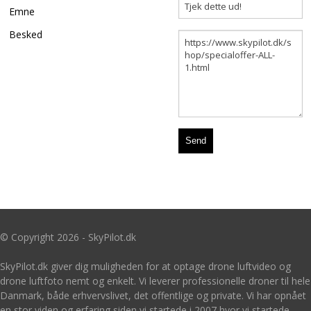
Emne
Besked
© Copyright 2026 - SkyPilot.dk
SkyPilot.dk giver dig muligheden for at optage drone luftvideo og
drone luftfoto nemt og enkelt. Vi leverer professionelle droner til hele
Danmark, både erhvervslivet, det offentlige og private. Vi har opnået
en stor viden og erfaring siden vi startede i 2007 hvor vi startede