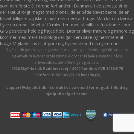
som den første DJI drone forhandler i Danmark. I de seneste år er
der sket utroligt meget med droner, de er både blevet bedre, de er
blevet billigere og ikke mindst nemmere at bruge. Man kan nu lære at
flyve en drone i løbet af få minutter, med stabilitets funktioner som
GPS positions hold og højde hold. Droner bliver mindre og mindre og
kommer med mere teknologi der gør dem sikre og nemmere at
bruge. Vi glæder os til at gøre dig flyvende med din nye drone!
SkyPilot.dk giver dig muligheden for at optage luftvideo og luftfoto nemt
og enkelt. Vi leverer professionelle droner til hele Danmark, både
erhvervslivet, det offentlige og private.
2026 SkyPilot.dk Rødkløvervej 4 8920 Randers CVR 30884175
Telefon: 31318048 (11-15 hverdage)
support@skypilot.dk - kontakt os på email for et godt tilbud og
hjælp til valg af drone.