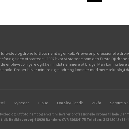
 luftvideo og drone luftfoto nemt og enkelt. Vi leverer professionelle dron
 erfaring siden vi startede i 2007 hvor vi startede som den første DJI drone
de er blevet billigere og ikke mindst nemmere at bruge. Man kan nu lære at
øjde hold. Droner bliver mindre og mindre og kommer med mere teknologi d
stil
Nyheder
Tilbud
Om SkyPilot.dk
Vilkår
Service & 
tvideo og luftfoto nemt og enkelt. Vi leverer professionelle droner til hele Danm
ot.dk Rødkløvervej 4 8920 Randers CVR 30884175 Telefon: 31318048 (11-