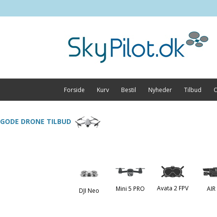
Forside
Kurv
Bestil
Nyheder
Tilbud
O
GODE DRONE TILBUD
Avata 2 FPV
Mini 5 PRO
AIR
DJI Neo