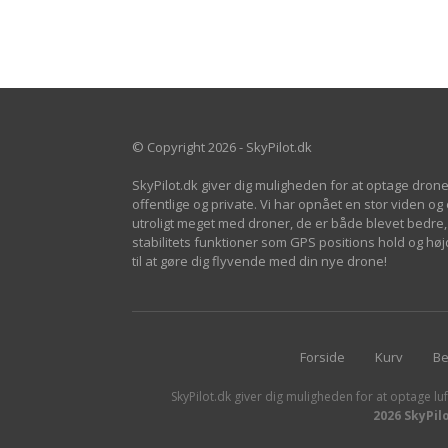
© Copyright 2026 - SkyPilot.dk
SkyPilot.dk giver dig muligheden for at optage drone
offentlige og private. Vi har opnået en stor viden og
utroligt meget med droner, de er både blevet bedre, 
stabilitets funktioner som GPS positions hold og h
til at gøre dig flyvende med din nye drone!
Forside
Kurv
Be
SkyPilot.dk giver dig muligheden for at optage luf
2026 SkyPil