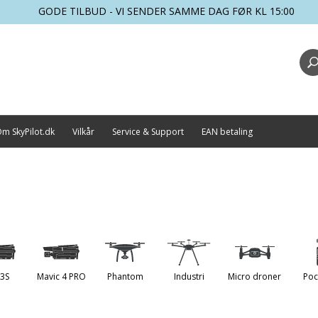
GODE TILBUD - VI SENDER SAMME DAG FØR KL 15:00
m SkyPilot.dk
Vilkår
Service & Support
EAN betaling
 3S
Mavic 4 PRO
Phantom
Industri
Micro droner
Poc