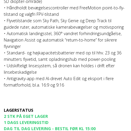
5D diopter-område)
• Håndholdt bevægelsescontroller med FreeMotion point-to-fly-
tilstand og valgfri FPV-tilstand
• Flyvetilstande som Sky Path, Sky Genie og Deep Track til
guidede ruter, automatiske kamerabevægelser og motivsporing
• Automatisk landingsstel, 360° vandret forhindringsundgåelse,
Navigation Assist og automatisk “return-to-home” for sikrere
flyvninger
• Standard- og højkapacitetsbatterier med op til hhv. 23 og 36
minutters flyvetid, samt opladningshub med power-pooling
• Udskifteligt linsesystem, så dronen kan holdes i drift efter
linsebeskadigelse
• Antigravity-app med AI-drevet Auto Edit og eksport i flere
formatforhold, bl.a. 16:9 og 9:16
LAGERSTATUS
2 STK PÅ EGET LAGER
1 DAGS LEVERINGSTID
DAG TIL DAG LEVERING - BESTIL FØR KL 15:00