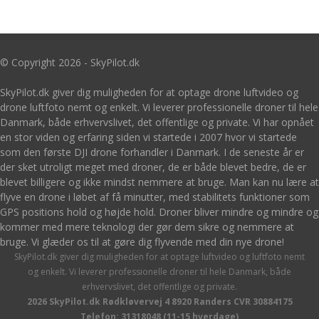
© Copyright 2026 - SkyPilot.dk
SkyPilot.dk giver dig muligheden for at optage drone luftvideo og
drone luftfoto nemt og enkelt. Vi leverer professionelle droner til hele
Danmark, både erhvervslivet, det offentlige og private. Vi har opnået
en stor viden og erfaring siden vi startede i 2007 hvor vi startede
som den første DJI drone forhandler i Danmark. I de seneste år er
der sket utroligt meget med droner, de er både blevet bedre, de er
blevet billigere og ikke mindst nemmere at bruge. Man kan nu lære at
flyve en drone i løbet af få minutter, med stabilitets funktioner som
GPS positions hold og højde hold. Droner bliver mindre og mindre og
kommer med mere teknologi der gør dem sikre og nemmere at
bruge. Vi glæder os til at gøre dig flyvende med din nye drone!
SkyPilot.dk giver dig muligheden for at optage luftvideo og luftfoto nemt
og enkelt. Vi leverer professionelle droner til hele Danmark, både
erhvervslivet, det offentlige og private.
2026 SkyPilot.dk Rødkløvervej 4 8920 Randers CVR 30884175
Telefon: 31318048 (11-15 hverdage)