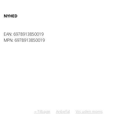
NYHED
EAN: 6978913850019
MPN: 6978913850019
«-Tilbage
Anbefal
Vis uden moms