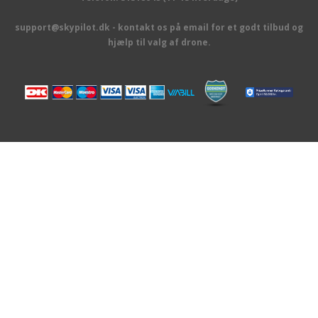
support@skypilot.dk - kontakt os på email for et godt tilbud og
hjælp til valg af drone.