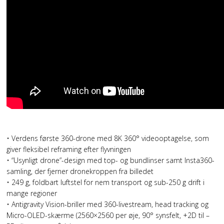
• Verdens første 360-drone med 8K 360° videooptagelse, som
giver fleksibel reframing efter flyvningen
• “Usynligt drone”-design med top- og bundlinser samt Insta360-
samling, der fjerner dronekroppen fra billedet
• 249 g, foldbart luftstel for nem transport og sub-250 g drift i
mange regioner
• Antigravity Vision-briller med 360-livestream, head tracking og
Micro-OLED-skærme (2560×2560 per øje, 90° synsfelt, +2D til –