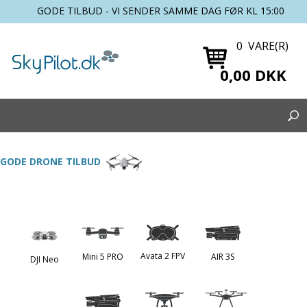
GODE TILBUD - VI SENDER SAMME DAG FØR KL 15:00
0 VARE(R)
0,00 DKK
GODE DRONE TILBUD
Avata 2 FPV
Mini 5 PRO
AIR 3S
DJI Neo