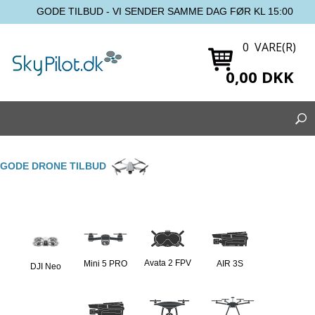
GODE TILBUD - VI SENDER SAMME DAG FØR KL 15:00
0 VARE(R)
0,00 DKK
GODE DRONE TILBUD
Avata 2 FPV
Mini 5 PRO
AIR 3S
DJI Neo