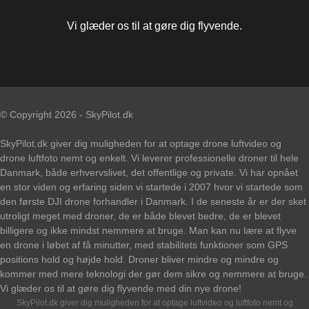
Vi glæder os til at gøre dig flyvende.
© Copyright 2026 - SkyPilot.dk
SkyPilot.dk giver dig muligheden for at optage drone luftvideo og
drone luftfoto nemt og enkelt. Vi leverer professionelle droner til hele
Danmark, både erhvervslivet, det offentlige og private. Vi har opnået
en stor viden og erfaring siden vi startede i 2007 hvor vi startede som
den første DJI drone forhandler i Danmark. I de seneste år er der sket
utroligt meget med droner, de er både blevet bedre, de er blevet
billigere og ikke mindst nemmere at bruge. Man kan nu lære at flyve
en drone i løbet af få minutter, med stabilitets funktioner som GPS
positions hold og højde hold. Droner bliver mindre og mindre og
kommer med mere teknologi der gør dem sikre og nemmere at bruge.
Vi glæder os til at gøre dig flyvende med din nye drone!
SkyPilot.dk giver dig muligheden for at optage luftvideo og luftfoto nemt og