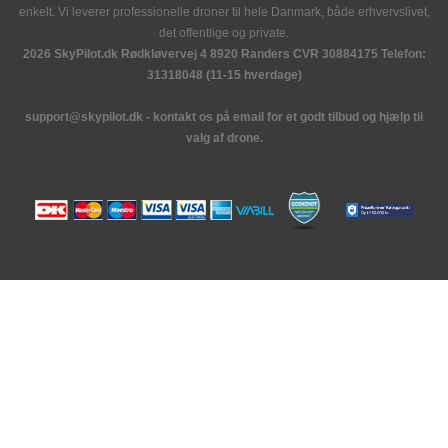
enkelt. Vi leverer professionelle droner til hele Danmark, både erhvervslivet,
det offentlige og private.
2026 SkyPilot.dk Rødkløvervej 4 8920 Randers CVR 30884175 Telefon:
31318048 (11-15 hverdage)
support@skypilot.dk - kontakt os på email for et godt tilbud og hjælp til
valg af drone.