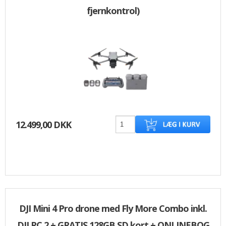
fjernkontrol)
12.499,00 DKK
DJI Mini 4 Pro drone med Fly More Combo inkl.
DJI RC 2 + GRATIS 128GB SD kort + ONLINEBOG