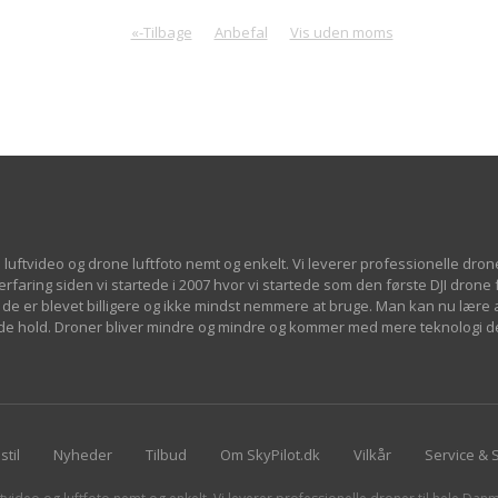
«-Tilbage
Anbefal
Vis uden moms
 luftvideo og drone luftfoto nemt og enkelt. Vi leverer professionelle dron
 erfaring siden vi startede i 2007 hvor vi startede som den første DJI drone
de er blevet billigere og ikke mindst nemmere at bruge. Man kan nu lære at
øjde hold. Droner bliver mindre og mindre og kommer med mere teknologi d
stil
Nyheder
Tilbud
Om SkyPilot.dk
Vilkår
Service & 