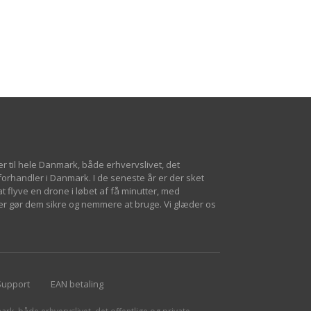
er til hele Danmark, både erhvervslivet, det
 forhandler i Danmark. I de seneste år er der sket
 flyve en drone i løbet af få minutter, med
er gør dem sikre og nemmere at bruge. Vi glæder os
Support
EAN betaling