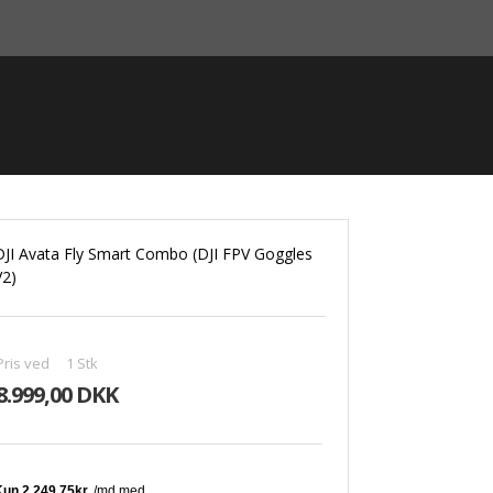
DJI Avata Fly Smart Combo (DJI FPV Goggles
V2)
Pris ved
1
Stk
8.999,00 DKK