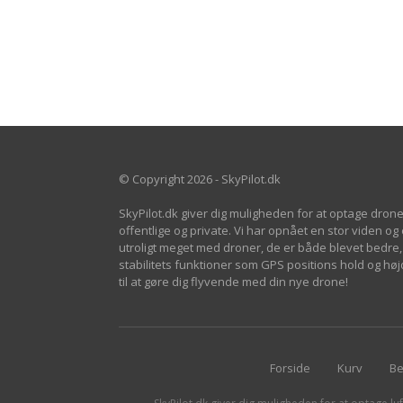
© Copyright 2026 - SkyPilot.dk
SkyPilot.dk giver dig muligheden for at optage drone
offentlige og private. Vi har opnået en stor viden og
utroligt meget med droner, de er både blevet bedre, 
stabilitets funktioner som GPS positions hold og h
til at gøre dig flyvende med din nye drone!
Forside
Kurv
Be