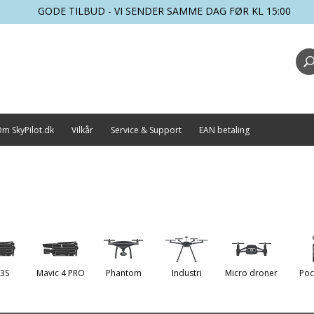
GODE TILBUD - VI SENDER SAMME DAG FØR KL 15:00
m SkyPilot.dk
Vilkår
Service & Support
EAN betaling
 3S
Mavic 4 PRO
Phantom
Industri
Micro droner
Poc