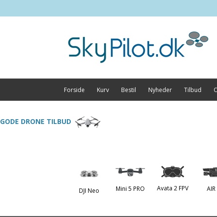
Forside
Kurv
Bestil
Nyheder
Tilbud
O
GODE DRONE TILBUD
Avata 2 FPV
Mini 5 PRO
AIR
DJI Neo