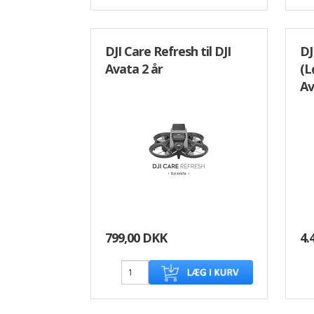
DJI Care Refresh til DJI
DJ
Avata 2 år
(L
Av
799,00 DKK
4.