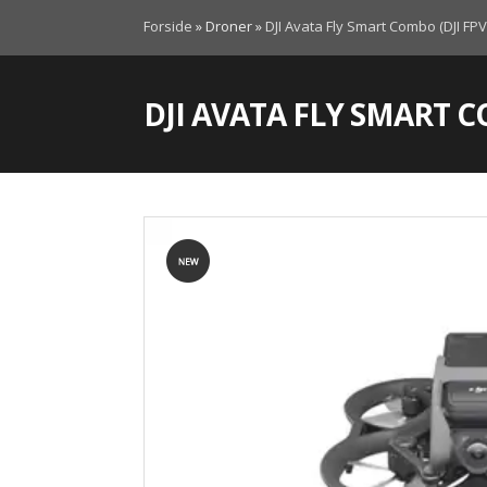
Forside
»
Droner
»
DJI Avata Fly Smart Combo (DJI FP
DJI AVATA FLY SMART C