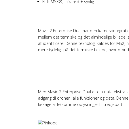
FLIR MSX®, infrarød + synlig
FORBEDRET TERMISK 
Mavic 2 Enterprise Dual har den kameraintegrati
mellem det termiske og det almindelige billede, så
at identificere. Denne teknologi kaldes for MSX, 
mere tydeligt på det termiske billede, hvor omri
DIN DRONE, DINE DA
Med Mavic 2 Enterprise Dual er din data ekstra si
adgang til dronen, alle funktioner og data. Denne
lækage af følsomme oplysninger til tredjepart.