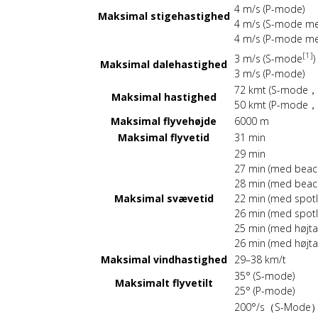
4 m/s (P-mode)
Maksimal stigehastighed
4 m/s (S-mode med
4 m/s (P-mode med
[1]
3 m/s (S-mode
)
Maksimal dalehastighed
3 m/s (P-mode)
72 kmt (S-mode，u
Maksimal hastighed
50 kmt (P-mode，u
Maksimal flyvehøjde
6000 m
Maksimal flyvetid
31 min
29 min
27 min (med beac
28 min (med beaco
Maksimal svævetid
22 min (med spotl
26 min (med spotli
25 min (med højta
26 min (med højtal
Maksimal vindhastighed
29–38 km/t
35° (S-mode)
Maksimalt flyvetilt
25° (P-mode)
200°/s（S-Mode