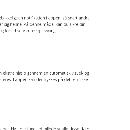
blikkeligt en notifikation i appen, så snart andre
nder sig henne. På denne måde, kan du sikre din
ng for erhvervsmæssig flyvning.
 en ekstra hjælp gennem en automatisk visuel- og
teres. I appen kan der trykkes på det termiske
der. Hvis der tages et billede vil alle disse dato