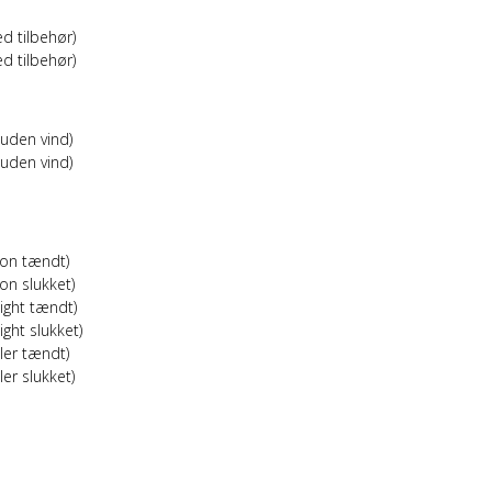
 tilbehør)
 tilbehør)
den vind)
den vind)
on tændt)
n slukket)
ight tændt)
ght slukket)
ler tændt)
er slukket)
）