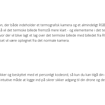
BILLEDE MED MSX
on, der både indeholder et termografisk kamera og et almindeligt RG
 vil det termiske billede fremstå mere klart - og elementerne i det ter
hvor der vil blive lagt et lag over det termiske billede med billedet f
dset vil være optegnet fra det normale kamera.
TA
kker og beskyttet med et personligt kodeord, så kun du kan tilgå din d
 intuitive måde at logge ind på sikrer sikker adgang til din drone og