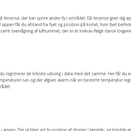
HEDEN
 Airsense, der kan spore andre fly i området. DJI Airsense giver dig øje
 appen får du afstand fra flyet og position på kortet, hvor flyet befi
amt overvågning af luftrummet, der er et lovkrav ifølge dansk lovgivni
RATURALARMER
t du registrerer de kritiske udsving i data med det samme. Her får du
mperaturen ses og der afgives alarm, når en bestemt temperatur regis
rådet.
appen. Der vil blive vist fx position af dronen i længde- og bredde-gra