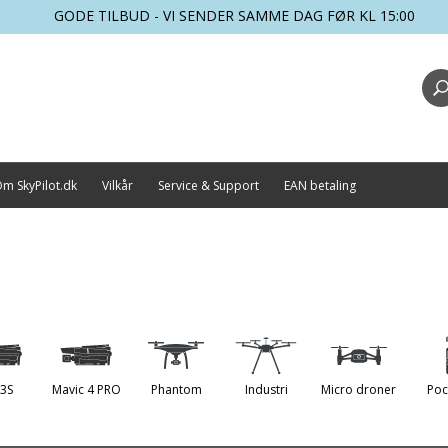
GODE TILBUD - VI SENDER SAMME DAG FØR KL 15:00
m SkyPilot.dk
Vilkår
Service & Support
EAN betaling
 3S
Mavic 4 PRO
Phantom
Industri
Micro droner
Poc