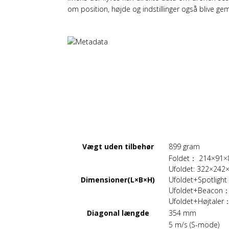
om position, højde og indstillinger også blive gem
DRONE
Vægt uden tilbehør
899 gram
Foldet： 214×91
Ufoldet: 322×24
Dimensioner(L×B×H)
Ufoldet+Spotlig
Ufoldet+Beacon
Ufoldet+Højtale
Diagonal længde
354 mm
5 m/s (S-mode)