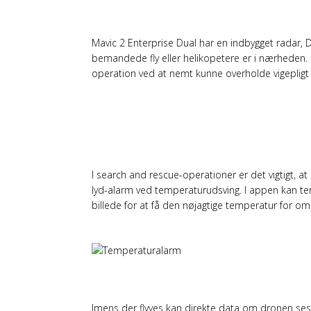
SE ANDRE FLY I NÆR
Mavic 2 Enterprise Dual har en indbygget radar, DJI
bemandede fly eller helikopetere er i nærheden. I
operation ved at nemt kunne overholde vigepligt s
AUTOMATISKE TEMPE
I search and rescue-operationer er det vigtigt, a
lyd-alarm ved temperaturudsving. I appen kan te
billede for at få den nøjagtige temperatur for om
NØJAGTIGE DATA
Imens der flyves kan direkte data om dronen ses i 