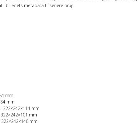
t i billedets metadata til senere brug.
×84 mm
2×84 mm
ht：322×242×114 mm
：322×242×101 mm
r：322×242×140 mm