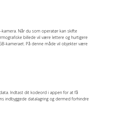
B-kamera. Når du som operatør kan skifte
mografiske billede vil være lettere og hurtigere
ra RGB-kameraet. På denne måde vil objekter være
ata. Indtast dit kodeord i appen for at få
 dens indbyggede datalagring og dermed forhindre