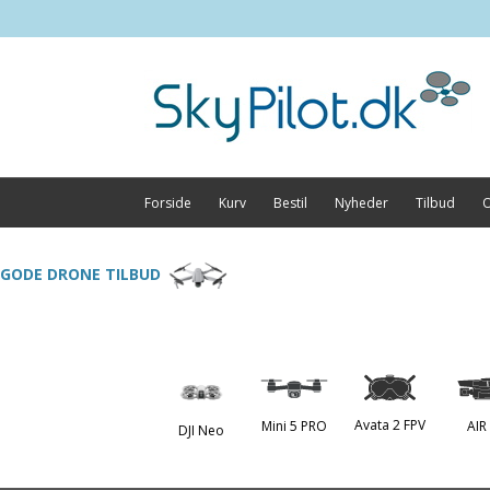
Forside
Kurv
Bestil
Nyheder
Tilbud
O
GODE DRONE TILBUD
Avata 2 FPV
Mini 5 PRO
AIR
DJI Neo