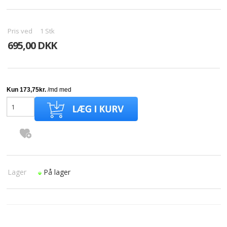
Pris ved
1
Stk
695,00 DKK
Lager
På lager