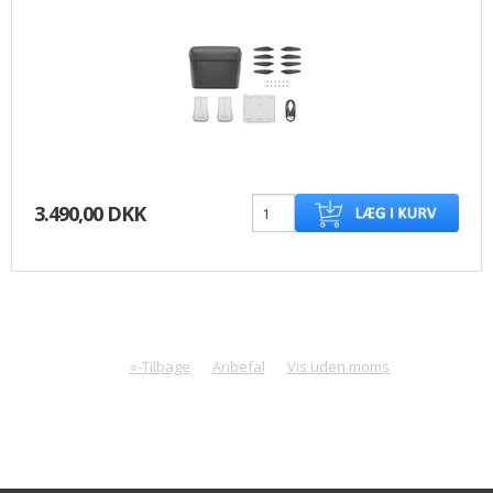
3.490,00 DKK
«-Tilbage
Anbefal
Vis uden moms