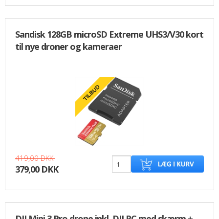
Sandisk 128GB microSD Extreme UHS3/V30 kort
til nye droner og kameraer
419,00 DKK
379,00 DKK
DJI Mini 3 Pro drone inkl. DJI RC med skærm +