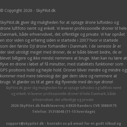
© Copyright 2026 - SkyPilot.dk
SkyPilot.dk giver dig muligheden for at optage drone luftvideo og
drone luftfoto nemt og enkelt. Vi leverer professionelle droner til hele
Danmark, både erhvervslivet, det offentlige og private. Vi har opnået
en stor viden og erfaring siden vi startede i 2007 hvor vi startede
som den første DJI drone forhandler i Danmark. I de seneste år er
der sket utroligt meget med droner, de er både blevet bedre, de er
blevet billigere og ikke mindst nemmere at bruge. Man kan nu lære at
flyve en drone i løbet af få minutter, med stabilitets funktioner som
GPS positions hold og højde hold. Droner bliver mindre og mindre og
kommer med mere teknologi der gør dem sikre og nemmere at
bruge. Vi glæder os til at gøre dig flyvende med din nye drone!
SkyPilot.dk giver dig muligheden for at optage luftvideo og luftfoto nemt
og enkelt. Vi leverer professionelle droner til hele Danmark, både
erhvervslivet, det offentlige og private.
2026 SkyPilot.dk Rødkløvervej 4 8920 Randers CVR 30884175
Telefon: 31318048 (11-15 hverdage)
support@skypilot.dk - kontakt os på email for et godt tilbud og