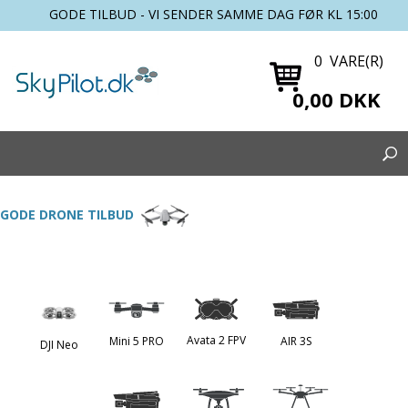
GODE TILBUD - VI SENDER SAMME DAG FØR KL 15:00
0 VARE(R)
0,00 DKK
GODE DRONE TILBUD
Avata 2 FPV
Mini 5 PRO
AIR 3S
DJI Neo