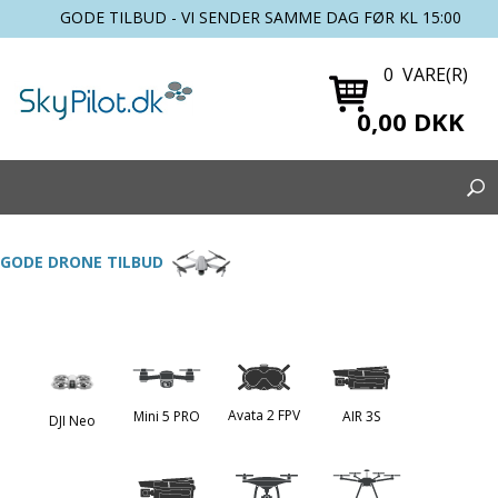
GODE TILBUD - VI SENDER SAMME DAG FØR KL 15:00
0 VARE(R)
0,00 DKK
GODE DRONE TILBUD
Avata 2 FPV
Mini 5 PRO
AIR 3S
DJI Neo