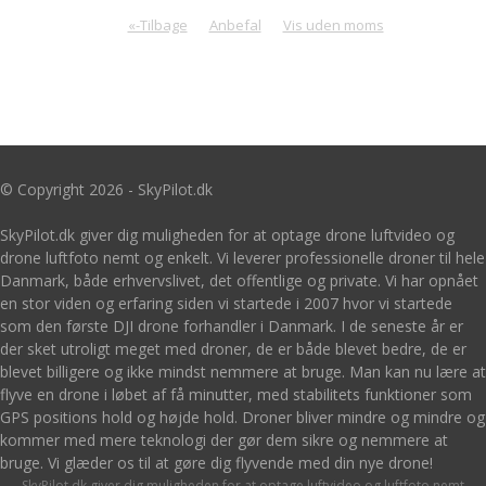
«-Tilbage
Anbefal
Vis uden moms
© Copyright 2026 - SkyPilot.dk
SkyPilot.dk giver dig muligheden for at optage drone luftvideo og
drone luftfoto nemt og enkelt. Vi leverer professionelle droner til hele
Danmark, både erhvervslivet, det offentlige og private. Vi har opnået
en stor viden og erfaring siden vi startede i 2007 hvor vi startede
som den første DJI drone forhandler i Danmark. I de seneste år er
der sket utroligt meget med droner, de er både blevet bedre, de er
blevet billigere og ikke mindst nemmere at bruge. Man kan nu lære at
flyve en drone i løbet af få minutter, med stabilitets funktioner som
GPS positions hold og højde hold. Droner bliver mindre og mindre og
kommer med mere teknologi der gør dem sikre og nemmere at
bruge. Vi glæder os til at gøre dig flyvende med din nye drone!
SkyPilot.dk giver dig muligheden for at optage luftvideo og luftfoto nemt