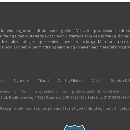
 luftvideo og drone luftfoto nemt og enkelt. Vi leverer professionelle dron
 erfaring siden vi startede i 2007 hvor vi startede som den første DJI drone
de er blevet billigere og ikke mindst nemmere at bruge. Man kan nu lære at
øjde hold. Droner bliver mindre og mindre og kommer med mere teknologi d
stil
Nyheder
Tilbud
Om SkyPilot.dk
Vilkår
Service & 
tvideo og luftfoto nemt og enkelt. Vi leverer professionelle droner til hele Danm
ot.dk Rødkløvervej 4 8920 Randers CVR 30884175 Telefon: 31318048 (11-
skypilot.dk - kontakt os på email for et godt tilbud og hjælp til valg 