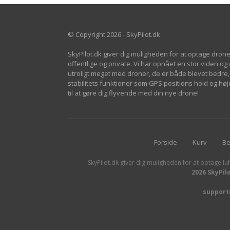
© Copyright 2026 - SkyPilot.dk
SkyPilot.dk giver dig muligheden for at optage drone
offentlige og private. Vi har opnået en stor viden og
utroligt meget med droner, de er både blevet bedre, 
stabilitets funktioner som GPS positions hold og h
til at gøre dig flyvende med din nye drone!
Forside
Kurv
Be
SkyPilot.dk giver dig muligheden for at optage luf
2026 SkyPil
support@