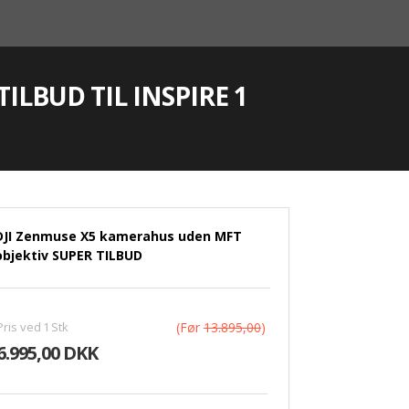
ILBUD TIL INSPIRE 1
DJI Zenmuse X5 kamerahus uden MFT
objektiv SUPER TILBUD
Pris ved
1
Stk
(Før
13.895,00
)
6.995,00 DKK