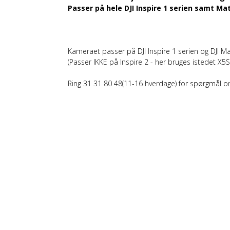
Passer på hele DJI Inspire 1 serien samt M
Kameraet passer på DJI Inspire 1 serien og DJI M
(Passer IKKE på Inspire 2 - her bruges istedet X5S
Ring 31 31 80 48(11-16 hverdage) for spørgmål om