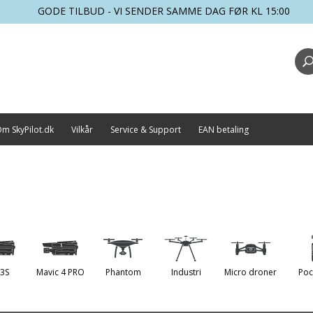
GODE TILBUD - VI SENDER SAMME DAG FØR KL 15:00
m SkyPilot.dk
Vilkår
Service & Support
EAN betaling
 3S
Mavic 4 PRO
Phantom
Industri
Micro droner
Poc