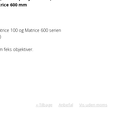
atrice 600 mm
atrice 100 og Matrice 600 serien
)
 feks objektiver.
«-Tilbage
Anbefal
Vis uden moms