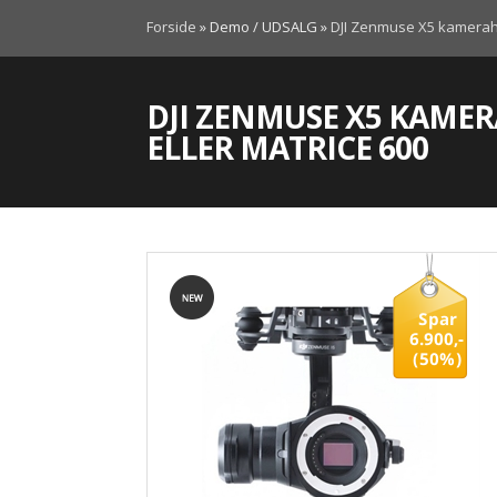
Forside
»
Demo / UDSALG
»
DJI Zenmuse X5 kamerahus
DJI ZENMUSE X5 KAMERA
ELLER MATRICE 600
Spar
6.900,-
(50%)