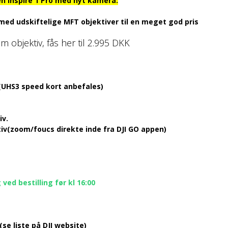
en Inspire 1 Pro med nyt kamera.
med udskiftelige MFT objektiver til en meget god pris
bjektiv, fås her til 2.995 DKK
(UHS3 speed kort anbefales)
iv.
v(zoom/foucs direkte inde fra DJI GO appen)
ed bestilling før kl 16:00
se liste på DJI website)