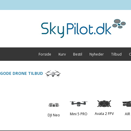
Forside
Kurv
Bestil
Nyheder
Tilbud
O
GODE DRONE TILBUD
Avata 2 FPV
Mini 5 PRO
AIR
DJI Neo