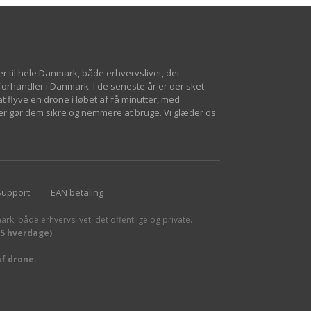
er til hele Danmark, både erhvervslivet, det
 forhandler i Danmark. I de seneste år er der sket
 flyve en drone i løbet af få minutter, med
er gør dem sikre og nemmere at bruge. Vi glæder os
Support
EAN betaling
ark, både erhvervslivet, det offentlige og private.
15 hverdage)
af drone.