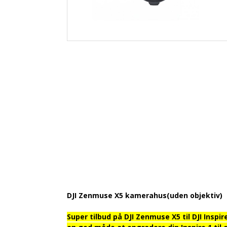
DJI Zenmuse X5 kamerahus(uden objektiv)
Super tilbud på DJI Zenmuse X5 til DJI Inspir