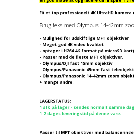
en god måde at opgradere din Inspire 1 til 
Få et top professionelt 4K UltraHD kamera 
Brug feks med Olympus 14-42mm zoom o
- Mulighed for udskiftlige MFT objektiver
- Meget god 4K video kvalitet
- optager i H264 4K format på microSD kort
- Passer med de fleste MFT objektiver.
- Olympus/DJI fast 15mm objektiv
- Olympus/Panasonic 45mm fast teleobjekt
- Olympus/Panasonic 14-42mm zoom objekti
+ mange andre.
LAGERSTATUS:
1 stk på lager - sendes normalt samme dag v
1-2 dages leveringstid på denne vare.
Passer til MFT objektiver med balanceringe(