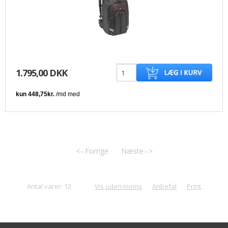
1.795,00 DKK
<--Forrige
Næste-->
Antal varer: 12
Vis uden moms
Anbefal
Print