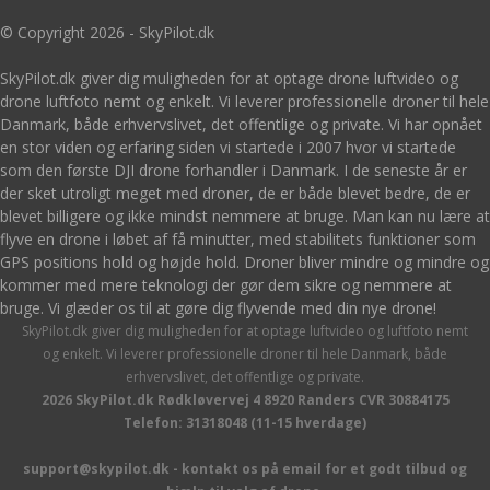
© Copyright 2026 - SkyPilot.dk
SkyPilot.dk giver dig muligheden for at optage drone luftvideo og
drone luftfoto nemt og enkelt. Vi leverer professionelle droner til hele
Danmark, både erhvervslivet, det offentlige og private. Vi har opnået
en stor viden og erfaring siden vi startede i 2007 hvor vi startede
som den første DJI drone forhandler i Danmark. I de seneste år er
der sket utroligt meget med droner, de er både blevet bedre, de er
blevet billigere og ikke mindst nemmere at bruge. Man kan nu lære at
flyve en drone i løbet af få minutter, med stabilitets funktioner som
GPS positions hold og højde hold. Droner bliver mindre og mindre og
kommer med mere teknologi der gør dem sikre og nemmere at
bruge. Vi glæder os til at gøre dig flyvende med din nye drone!
SkyPilot.dk giver dig muligheden for at optage luftvideo og luftfoto nemt
og enkelt. Vi leverer professionelle droner til hele Danmark, både
erhvervslivet, det offentlige og private.
2026 SkyPilot.dk Rødkløvervej 4 8920 Randers CVR 30884175
Telefon: 31318048 (11-15 hverdage)
support@skypilot.dk - kontakt os på email for et godt tilbud og