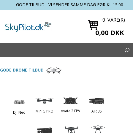
GODE TILBUD - VI SENDER SAMME DAG FØR KL 15:00
0 VARE(R)
0,00 DKK
GODE DRONE TILBUD
Avata 2 FPV
Mini 5 PRO
AIR 3S
DJI Neo