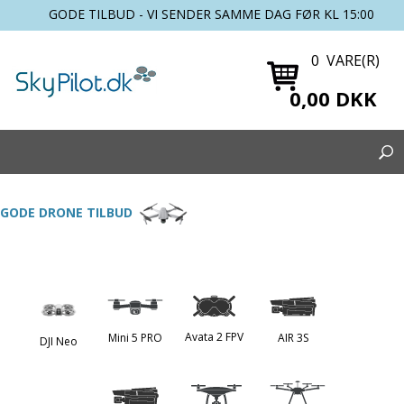
GODE TILBUD - VI SENDER SAMME DAG FØR KL 15:00
0 VARE(R)
0,00 DKK
GODE DRONE TILBUD
Avata 2 FPV
Mini 5 PRO
AIR 3S
DJI Neo