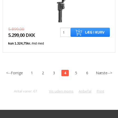
5.899,00
5.299,00 DKK
<--Forrige
1
2
3
4
5
6
Næste-->
Antal varer: 67
Vis uden moms
Anbefal
Print