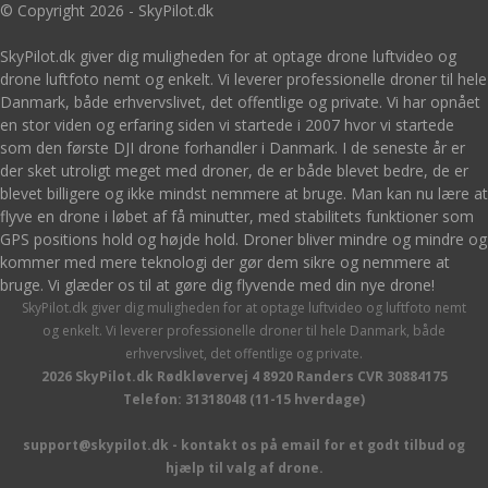
© Copyright 2026 - SkyPilot.dk
SkyPilot.dk giver dig muligheden for at optage drone luftvideo og
drone luftfoto nemt og enkelt. Vi leverer professionelle droner til hele
Danmark, både erhvervslivet, det offentlige og private. Vi har opnået
en stor viden og erfaring siden vi startede i 2007 hvor vi startede
som den første DJI drone forhandler i Danmark. I de seneste år er
der sket utroligt meget med droner, de er både blevet bedre, de er
blevet billigere og ikke mindst nemmere at bruge. Man kan nu lære at
flyve en drone i løbet af få minutter, med stabilitets funktioner som
GPS positions hold og højde hold. Droner bliver mindre og mindre og
kommer med mere teknologi der gør dem sikre og nemmere at
bruge. Vi glæder os til at gøre dig flyvende med din nye drone!
SkyPilot.dk giver dig muligheden for at optage luftvideo og luftfoto nemt
og enkelt. Vi leverer professionelle droner til hele Danmark, både
erhvervslivet, det offentlige og private.
2026 SkyPilot.dk Rødkløvervej 4 8920 Randers CVR 30884175
Telefon: 31318048 (11-15 hverdage)
support@skypilot.dk - kontakt os på email for et godt tilbud og
hjælp til valg af drone.