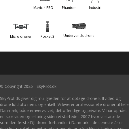
Mavic 4 PRO
Phantom
Industri
Undervands drone
Micro droner
Pocket 3
© Copyright 2026 - SkyPilot.dk
SkyPilot.dk giver dig muligheden for at optage drone luftvideo og
drone luftfoto nemt og enkelt. Vi leverer professionelle droner til hele
Danmark, både erhvervslivet, det offentlige og private. Vi har opnået
en stor viden og erfaring siden vi startede i 2007 hvor vi startede
som den første DJI drone forhandler i Danmark. I de seneste år er
der sket utroligt meget med droner, de er både blevet bedre, de er