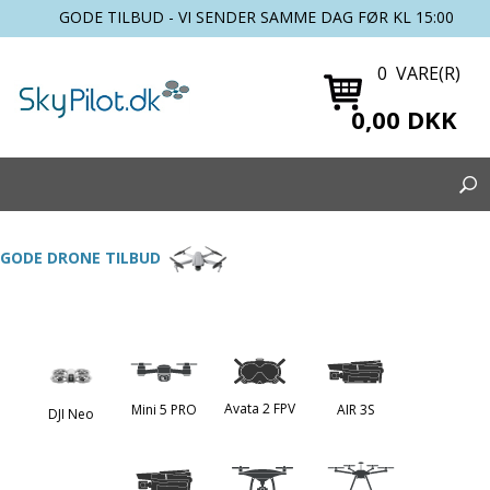
GODE TILBUD - VI SENDER SAMME DAG FØR KL 15:00
0 VARE(R)
0,00 DKK
GODE DRONE TILBUD
Avata 2 FPV
Mini 5 PRO
AIR 3S
DJI Neo