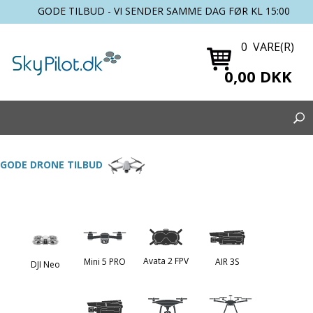
GODE TILBUD - VI SENDER SAMME DAG FØR KL 15:00
0 VARE(R)
0,00 DKK
GODE DRONE TILBUD
Avata 2 FPV
Mini 5 PRO
AIR 3S
DJI Neo