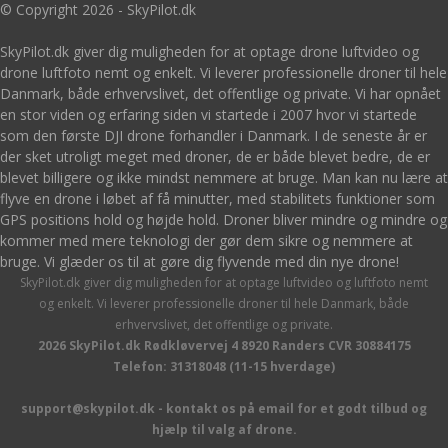
© Copyright 2026 - SkyPilot.dk
SkyPilot.dk giver dig muligheden for at optage drone luftvideo og
drone luftfoto nemt og enkelt. Vi leverer professionelle droner til hele
Danmark, både erhvervslivet, det offentlige og private. Vi har opnået
en stor viden og erfaring siden vi startede i 2007 hvor vi startede
som den første DJI drone forhandler i Danmark. I de seneste år er
der sket utroligt meget med droner, de er både blevet bedre, de er
blevet billigere og ikke mindst nemmere at bruge. Man kan nu lære at
flyve en drone i løbet af få minutter, med stabilitets funktioner som
GPS positions hold og højde hold. Droner bliver mindre og mindre og
kommer med mere teknologi der gør dem sikre og nemmere at
bruge. Vi glæder os til at gøre dig flyvende med din nye drone!
SkyPilot.dk giver dig muligheden for at optage luftvideo og luftfoto nemt
og enkelt. Vi leverer professionelle droner til hele Danmark, både
erhvervslivet, det offentlige og private.
2026 SkyPilot.dk Rødkløvervej 4 8920 Randers CVR 30884175
Telefon: 31318048 (11-15 hverdage)
support@skypilot.dk - kontakt os på email for et godt tilbud og
hjælp til valg af drone.