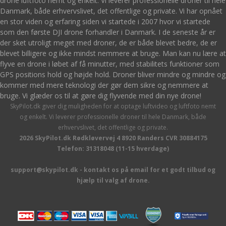
drone luftfoto nemt og enkelt. Vi leverer professionelle droner til hele
Danmark, både erhvervslivet, det offentlige og private. Vi har opnået
en stor viden og erfaring siden vi startede i 2007 hvor vi startede
som den første DJI drone forhandler i Danmark. I de seneste år er
der sket utroligt meget med droner, de er både blevet bedre, de er
blevet billigere og ikke mindst nemmere at bruge. Man kan nu lære at
flyve en drone i løbet af få minutter, med stabilitets funktioner som
GPS positions hold og højde hold. Droner bliver mindre og mindre og
kommer med mere teknologi der gør dem sikre og nemmere at
bruge. Vi glæder os til at gøre dig flyvende med din nye drone!
SkyPilot.dk giver dig muligheden for at optage luftvideo og luftfoto nemt
og enkelt. Vi leverer professionelle droner til hele Danmark, både
erhvervslivet, det offentlige og private.
2026 SkyPilot.dk Rødkløvervej 4 8920 Randers CVR 30884175
Telefon: 31318048 (11-15 hverdage)
support@skypilot.dk - kontakt os på email for et godt tilbud og
hjælp til valg af drone.