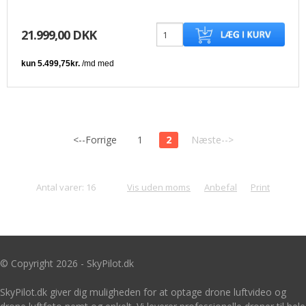
21.999,00 DKK
<--Forrige
1
2
Næste-->
Antal varer: 16
Vis uden moms
Anbefal
Print
© Copyright 2026 - SkyPilot.dk
SkyPilot.dk giver dig muligheden for at optage drone luftvideo og