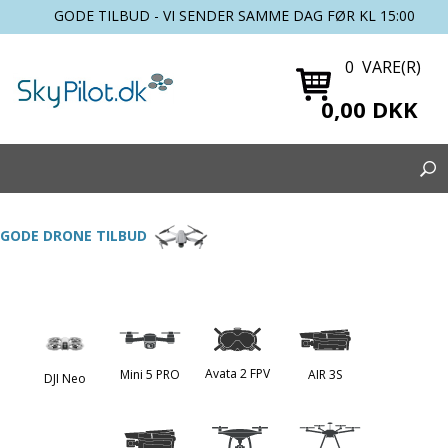
GODE TILBUD - VI SENDER SAMME DAG FØR KL 15:00
0 VARE(R)
0,00 DKK
GODE DRONE TILBUD
Avata 2 FPV
Mini 5 PRO
AIR 3S
DJI Neo