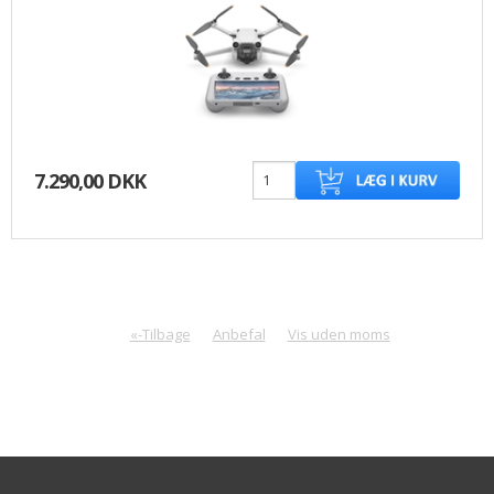
7.290,00 DKK
«-Tilbage
Anbefal
Vis uden moms