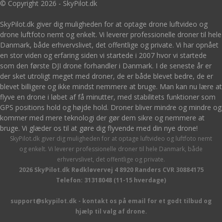
© Copyright 2026 - SkyPilot.dk
SkyPilot.dk giver dig muligheden for at optage drone luftvideo og
drone luftfoto nemt og enkelt. Vi leverer professionelle droner til hele
Danmark, både erhvervslivet, det offentlige og private. Vi har opnået
en stor viden og erfaring siden vi startede i 2007 hvor vi startede
som den første DJI drone forhandler i Danmark. I de seneste år er
der sket utroligt meget med droner, de er både blevet bedre, de er
blevet billigere og ikke mindst nemmere at bruge. Man kan nu lære at
flyve en drone i løbet af få minutter, med stabilitets funktioner som
GPS positions hold og højde hold. Droner bliver mindre og mindre og
kommer med mere teknologi der gør dem sikre og nemmere at
bruge. Vi glæder os til at gøre dig flyvende med din nye drone!
SkyPilot.dk giver dig muligheden for at optage luftvideo og luftfoto nemt
og enkelt. Vi leverer professionelle droner til hele Danmark, både
erhvervslivet, det offentlige og private.
2026 SkyPilot.dk Rødkløvervej 4 8920 Randers CVR 30884175
Telefon: 31318048 (11-15 hverdage)
support@skypilot.dk - kontakt os på email for et godt tilbud og
hjælp til valg af drone.