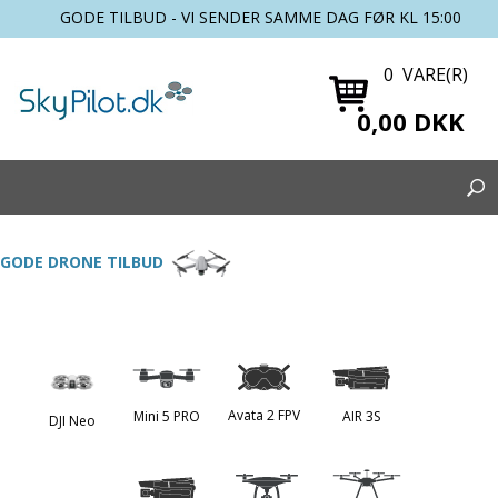
GODE TILBUD - VI SENDER SAMME DAG FØR KL 15:00
0 VARE(R)
0,00 DKK
GODE DRONE TILBUD
Avata 2 FPV
Mini 5 PRO
AIR 3S
DJI Neo